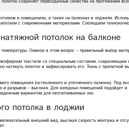
 полотно сохраняет первозданные свойства на протяжении все
толков в помещениях, а также на балконах и лоджиях. Исполь
Работаем с современными материалами. Соблюдаем технологию
натяжной потолок на балконе
 температуры. Главное в этом вопрос – правильный выбор мате
полиэфирном текстиле со специальным составом, сохраняющим 
но натянуть полотно и зафиксировать его. Ткань с пропиткой в
ого помещения (остекленного и утепленного балкона). Под во
н и разрывов – высокая. Для холодных помещений подойдет и п
е надежным вариантом для неотапливаемых зон.
го потолка в лоджии
ривлекательный внешний вид, высокая скорость монтажа и отс
ят: