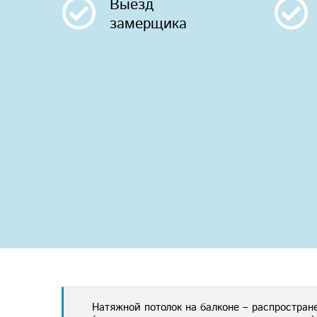
Выезд
замерщика
Натяжной потолок на балконе – распростран