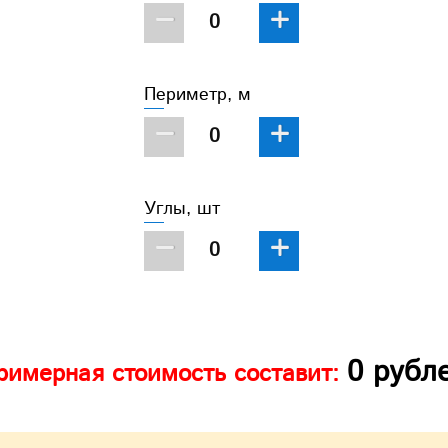
−
+
Периметр, м
−
+
Углы, шт
−
+
0
рубл
римерная стоимость составит: