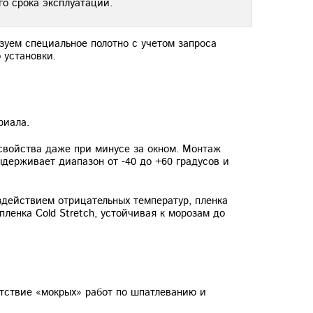
го срока эксплуатации.
зуем специальное полотно с учетом запроса
 установки.
риала.
свойства даже при минусе за окном. Монтаж
ыдерживает диапазон от -40 до +60 градусов и
здействием отрицательных температур, пленка
ленка Cold Stretch, устойчивая к морозам до
утствие «мокрых» работ по шпатлеванию и