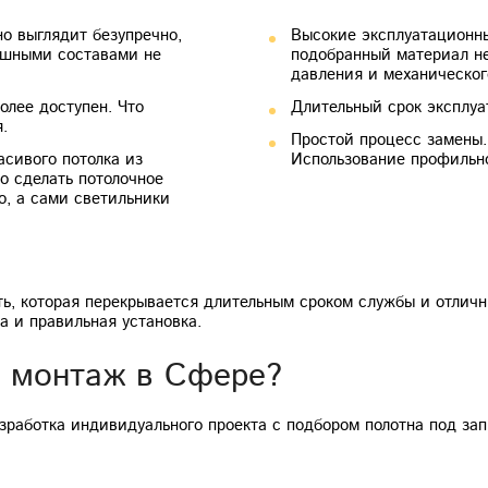
но выглядит безупречно,
Высокие эксплуатационны
ишными составами не
подобранный материал не
давления и механическог
олее доступен. Что
Длительный срок эксплуат
.
Простой процесс замены.
сивого потолка из
Использование профильно
о сделать потолочное
о, а сами светильники
ть, которая перекрывается длительным сроком службы и отли
 и правильная установка.
ь монтаж в Сфере?
азработка индивидуального проекта с подбором полотна под зап