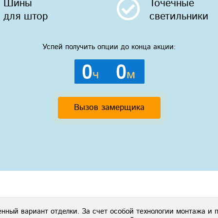
Шины
Точечные
для штор
светильники
Успей получить опции до конца акции:
0
0
ч
м
Вызов замерщика
енный вариант отделки. За счет особой технологии монтажа и 