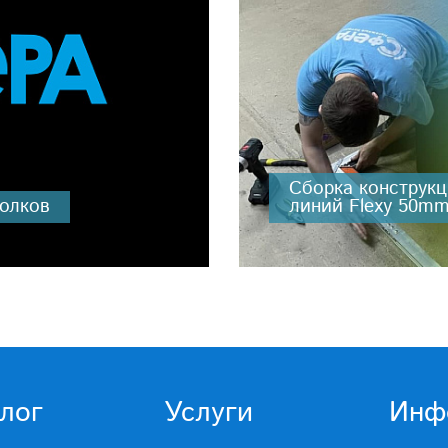
Сборка конструкц
толков
линий Flexy 50m
лог
Услуги
Инф