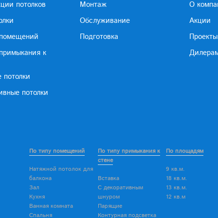
кции потолков
Монтаж
О компа
олки
Обслуживание
Акции
 помещений
Подготовка
Проекты
 примыкания к
Дилера
е потолки
ивные потолки
По типу помещений
По типу примыкания к
По площадям
стене
Натяжной потолок для
9 кв.м.
балкона
Вставка
18 кв.м.
Зал
С декоративным
13 кв.м.
Кухня
шнуром
12 кв.м
Ванная комната
Парящие
Спальня
Контурная подсветка