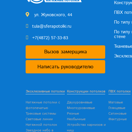
Констру
ПВХ пот
ул. Жуковского, 44
По типу
tula@sferapotolki.ru
По типу
стене
+7(4872) 57-33-83
Тканевы
Вызов замерщика
Эксклюз
Написать руководителю
Эксклюзивные потолки
Конструкции потолков
ПВХ потолки
Натяжные потолки с
Двухуровневые
Матовые
фотопечатью
Многоуровневые
Глянцевые
Трековые системы
Резные
Сатиновые
Световые линии
Необычные
Фактурные
Натяжной потолок
Устройство карнизов и
Звездное небо в
ниш