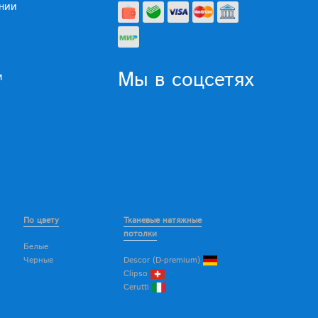
нии
Мы в соцсетях
м
По цвету
Тканевые натяжные
потолки
Белые
Черные
Descor (D-premium)
Clipso
Cerutti