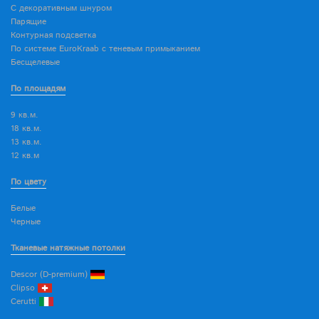
С декоративным шнуром
Парящие
Контурная подсветка
По системе EuroKraab с теневым примыканием
Бесщелевые
По площадям
9 кв.м.
18 кв.м.
13 кв.м.
12 кв.м
По цвету
Белые
Черные
Тканевые натяжные потолки
Descor (D-premium)
Clipso
Cerutti