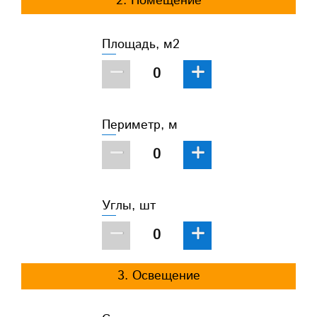
2. Помещение
Площадь, м2
−
+
Периметр, м
−
+
Углы, шт
−
+
3. Освещение