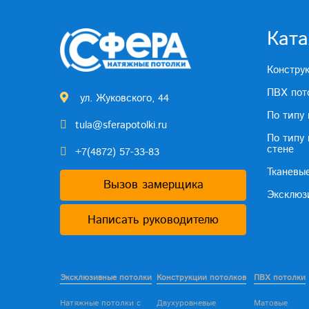
Ката
Констру
ПВХ пот
ул. Жуковского, 44
По типу
tula@sferapotolki.ru
По типу
стене
+7(4872) 57-33-83
Тканевы
Вызов замерщика
Эксклюз
Написать руководителю
Эксклюзивные потолки
Конструкции потолков
ПВХ потолки
Натяжные потолки с
Двухуровневые
Матовые