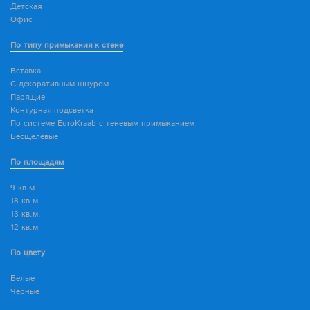
Детская
Офис
По типу примыкания к стене
Вставка
С декоративным шнуром
Парящие
Контурная подсветка
По системе EuroKraab с теневым примыканием
Бесщелевые
По площадям
9 кв.м.
18 кв.м.
13 кв.м.
12 кв.м
По цвету
Белые
Черные