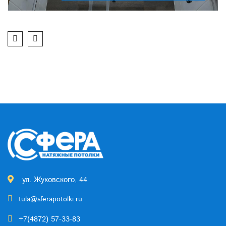
ул. Жуковского, 44
tula@sferapotolki.ru
+7(4872) 57-33-83