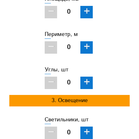
−
+
Периметр, м
−
+
Углы, шт
−
+
3. Освещение
Светильники, шт
−
+