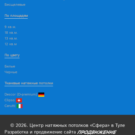
Бесщелевые
По площадям
9 кв.м.
18 кв.м.
13 кв.м.
12 кв.м
По цвету
Белые
Черные
Тканевые натяжные потолки
Descor (D-premium)
Clipso
Cerutti
© 2026. Центр натяжных потолков «Сфера» в Туле
Разработка
и
продвижение
сайта