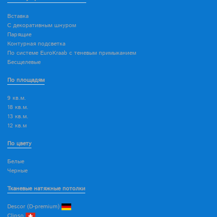
Вставка
С декоративным шнуром
Парящие
Контурная подсветка
По системе EuroKraab с теневым примыканием
Бесщелевые
По площадям
9 кв.м.
18 кв.м.
13 кв.м.
12 кв.м
По цвету
Белые
Черные
Тканевые натяжные потолки
Descor (D-premium)
Clipso