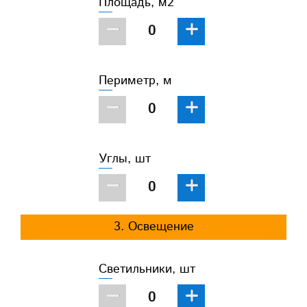
Площадь, м2
−
+
Периметр, м
−
+
Углы, шт
−
+
3. Освещение
Светильники, шт
−
+